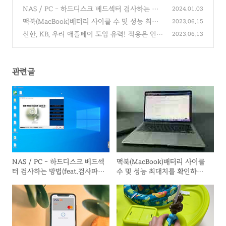
NAS / PC - 하드디스크 베드섹터 검사하는 방
2024.01.03
법(feat.검사파일첨부)
맥북(MacBook)배터리 사이클 수 및 성능 최대
(0)
2023.06.15
치를 확인하는 방법을 알아보자!
신한, KB, 우리 애플페이 도입 유력! 적용은 언
(0)
2023.06.13
제?
(0)
관련글
NAS / PC - 하드디스크 베드섹
맥북(MacBook)배터리 사이클
터 검사하는 방법(feat.검사파일
수 및 성능 최대치를 확인하는
첨부)
방법을 알아보자!