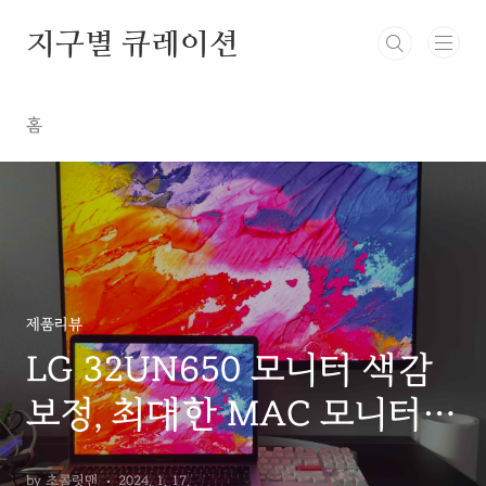
본문 바로가기
지구별 큐레이션
홈
제품리뷰
LG 32UN650 모니터 색감
보정, 최대한 MAC 모니터와
비슷하게 맞추기!
by 초콜릿맨
2024. 1. 17.