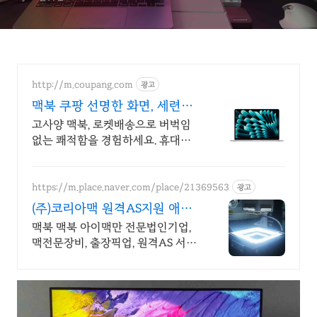
http://m.coupang.com
광고
맥북 쿠팡 선명한 화면, 세련된
디자인
고사양 맥북, 로켓배송으로 버벅임
없는 쾌적함을 경험하세요. 휴대성
좋은 노트북, 필요하세요? 배터리 걱
정 없이 쿠팡에서 구매하세요.
https://m.place.naver.com/place/21369563
광고
(주)코리아맥 원격AS지원 애플
정식자격보유 신속출장점검
맥북 맥북 아이맥만 전문법인기업,
맥전문장비, 출장픽업, 원격AS 서울,
경기, 인천 일부지역 당일 출장, 픽업
전문엔지니어 대기